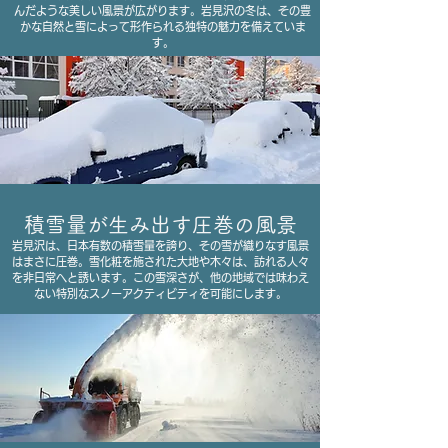
んだような美しい風景が広がります。岩見沢の冬は、その豊
かな自然と雪によって形作られる独特の魅力を備えていま
す。
積雪量が生み出す圧巻の風景
岩見沢は、日本有数の積雪量を誇り、その雪が織りなす風景
はまさに圧巻。雪化粧を施された大地や木々は、訪れる人々
を非日常へと誘います。この雪深さが、他の地域では味わえ
ない特別なスノーアクティビティを可能にします。