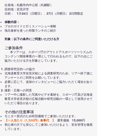
出発地：札幌市内中心部（札幌駅）
目的地：岩見沢市
日程： 1月26日（日曜日）、27日（月曜日） 2日間限定
体験内容：
プロのガイドと行くスノーシュー体験
地元食材を使った特製ランチのご紹介
対象：以下の条件にご同意いただける方
ご参加条件
本ツアーは、スポーツ庁のアウトドアスポーツツーリズムの
コンテンツ開発事業の一環として行われるもので、以下の点にご
協力いただける方を対象としています。
調査研究目的への協力
北海道教育大学岩見沢校による調査研究のため、ツアー終了後に
アンケートのご回答をお願いしています。
必要に応じて、追加のインタビューにご協力いただく場合があり
ます。
撮影・広報への同意
ツアー中に撮影した写真やビデオ素材を、スポーツ庁及び北海道
教育大学岩見沢校の広報活動や研究活動の一環として使用させて
いただく場合があります。
その他の注意事項
モニター形式のため特別価格でご参加いただけます。
【一人当たり（1,500円）食事代 】
通常価格 15,000円
初心者の方でも安心してご参加いただけるよう、安全管理を徹底
しています。