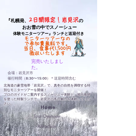
2日間限定！岩見沢
『札幌発、
の
おお雪の中でスノーシュー
体験モニターツアー』ランチと送迎付き
モニターツアーなの
で参加費無料です。
当日、食事代1,500円
徴収いたします
完売いたしまし
た。
会場：岩見沢市
催行時間（8:30〜15:00）＊送迎時間含む
北海道の豪雪地帯「岩見沢」で、真冬の自然を満喫する特
別なモニターツアーを開催！
プロのガイドがご案内するスノーシュー体験と、地元食材
を使った特製ランチで、岩見沢の冬の魅力を体験してくだ
さい。
Home
Tour Overview
Attraction