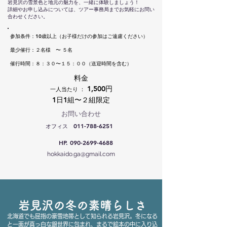
岩見沢の雪景色と地元の魅力を、一緒に体験しましょう！
詳細やお申し込みについては、ツアー事務局までお気軽にお問い
合わせください。
参加条件：10歳以上（お子様だけの参加はご遠慮ください）
最少催行：２名様 〜 ５名
催行時間：８：３０〜１５：００（送迎時間を含む）
料金
1,500円
一人当たり ：
1日1組〜２組限定​​​
お問い合わせ
011-788-6251
オフィス
HP.
090-2699-4688
hokkaido.ga@gmail.com
岩見沢の冬の素晴らしさ
北海道でも屈指の豪雪地帯として知られる岩見沢。冬になる
と一面が真っ白な銀世界に包まれ、まるで絵本の中に入り込