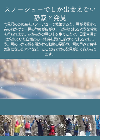
スノーシューでしか出会えない
静寂と発見
岩
見沢の冬の森をスノーシューで散策すると、雪が吸収する
音のおかげで一種の静寂が広がり、心が洗われるような感覚
を得られます。ふかふかの雪の上を歩くことで、日常生活で
は忘れていた自然との一体感を思い出させてくれるでしょ
う。雪の下から顔を覗かせる動物の足跡や、雪の重みで独特
の形になった木々など、ここならではの発見がたくさんあり
ます。