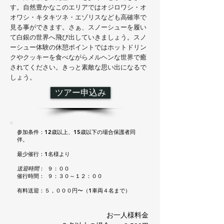
す。自然豊かなこのエリアではオジロワシ・オ
オワシ・キタキツネ・エゾリスなども高確率で
見る事ができます。さぁ、スノーシューを履い
て白銀の世界へ飛び出していきましょう。スノ
ーシュー体験の休憩ポイントではホットドリン
クやクッキーを食べながらメルヘンな世界で癒
されてください。きっと素敵な思い出になるで
しょう。
ツアー申込み
参加条件：12歳以上、15歳以下の場合保護者同
伴。
最少催行：1名様より
送迎時間
： ９：００
催行時間： ９：３０～１２：００
​有料送迎：５，０００円〜（1車両４名まで）
お一人様料金