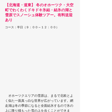
【北海道・道東】 冬のオホーツク・大空
町でわくわくドキドキ氷結・結氷の湖と
雪原でスノーシュ体験ツアー。有料送迎
あり
コース：半日（９：００～１２：００）
オホーツクエリアの雪原は、まるで北欧とよ
く似た一面真っ白な世界が広がっています。網
走湖は冬の季節になると全面結氷するので氷の
上に降り積もった雪の上を歩くことができま