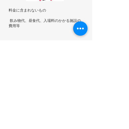
料金に含まれないもの
飲み物代、昼食代、入場料のかかる施設の
費用等
支払い方法
当日、現地にて現金、電子マネー、クレジッ
トカードでお支払できます。