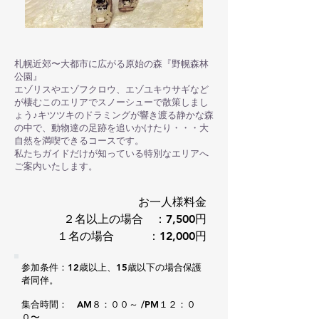
札幌近郊〜大都市に広がる原始の森『野幌森林
公園』
エゾリスやエゾフクロウ、エゾユキウサギなど
が棲むこのエリアでスノーシューで散策しまし
ょう♪キツツキのドラミングが響き渡る静かな森
の中で、動物達の足跡を追いかけたり・・・大
自然を満喫できるコースです。
​私たちガイドだけが知っている特別なエリアへ
ご案内いたします。
お一人様料金
２名以上の場合 ：7,500円
１名の場合 ：12
,000円
参加条件：12歳以上、15歳以下の場合保護
者同伴。
集合時間： AM８：００～ /PM１２：０
０〜