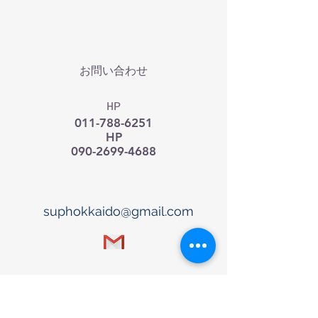
お問い合わせ
HP
011-788-6251
HP
090-2699-4688
suphokkaido@gmail.com
A beautiful peninsula rung with a clear
blue water area. Enjoy various outdoor
sports by a lot of hot springs at a big