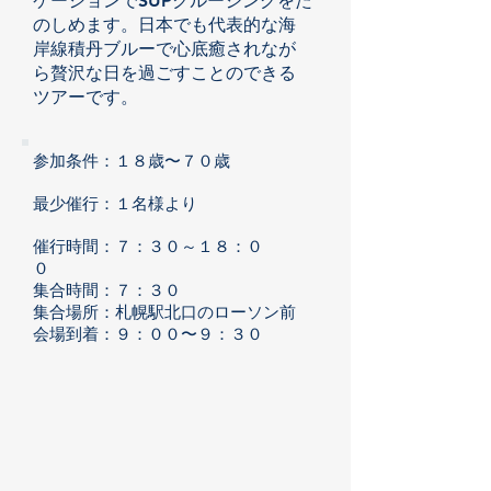
ケーションでSUPクルージングをた
のしめます。日本でも代表的な海
岸線積丹ブルーで心底癒されなが
ら贅沢な日を過ごすことのできる
ツアーです。
参加条件：１８歳〜７０歳
最少催行：１
名様より
催行時間：７：３０～１８：０
０
集合時間：７：３０
​集合場所：札幌駅北口のローソン前
​会場到着：９：００〜９：３０